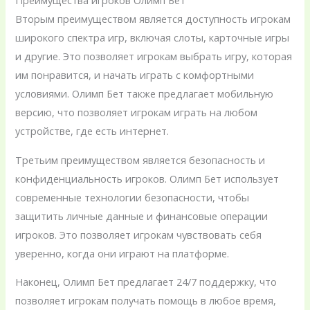
Преимущества игроков Олимп Бет
Вторым преимуществом является доступность игрокам
широкого спектра игр, включая слоты, карточные игры
и другие. Это позволяет игрокам выбрать игру, которая
им понравится, и начать играть с комфортными
условиями. Олимп Бет также предлагает мобильную
версию, что позволяет игрокам играть на любом
устройстве, где есть интернет.
Третьим преимуществом является безопасность и
конфиденциальность игроков. Олимп Бет использует
современные технологии безопасности, чтобы
защитить личные данные и финансовые операции
игроков. Это позволяет игрокам чувствовать себя
уверенно, когда они играют на платформе.
Наконец, Олимп Бет предлагает 24/7 поддержку, что
позволяет игрокам получать помощь в любое время,