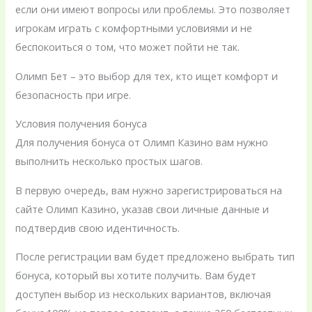
если они имеют вопросы или проблемы. Это позволяет
игрокам играть с комфортными условиями и не
беспокоиться о том, что может пойти не так.
Олимп Бет – это выбор для тех, кто ищет комфорт и
безопасность при игре.
Условия получения бонуса
Для получения бонуса от Олимп Казино вам нужно
выполнить несколько простых шагов.
В первую очередь, вам нужно зарегистрироваться на
сайте Олимп Казино, указав свои личные данные и
подтвердив свою идентичность.
После регистрации вам будет предложено выбрать тип
бонуса, который вы хотите получить. Вам будет
доступен выбор из нескольких вариантов, включая