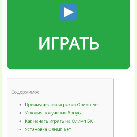
ИГРАТЬ
Содержимое
Преимущества игроков Олимп Бет
Условия получения бонуса
Как начать играть на Олимп БК
Установка Олимп Бет