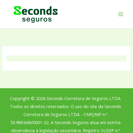
Ir
para
o
conteúdo
Copyright © 2026 Seconds Corretora de Seguros LTDA
Todos os direitos reservados. O uso do site da Seconds
Corretora de Seguros LTDA - CNPJ/MF n.º
53.989.640/0001-32. A Seconds Seguros atua em estrita
observância à legislação securitária. Registro SUSEP n.º