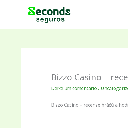
Ir
para
o
conteúdo
Bizzo Casino – rec
Deixe um comentário
/
Uncategoriz
Bizzo Casino – recenze hráčů a hod