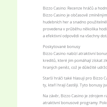
Bizzo Casino: Recenze hráčů a hod
Bizzo Casino je občasově zmíněným
hudebních her a snadno použitelného
provedena v průběhu několika hodin.
a efektivní odpovědi na všechny dot
Poskytované bonusy
Bizzo Casino nabízí atraktivní bon
kreditů, které jim pomáhají získat 
hraných peněz, což je důležité udržo
Starší hráči také hlasují pro Bizzo 
ty, kteří hrají častěji. Tyto bonusy 
Na závěr, Bizzo Casino je zdrojem r
atraktivní bonusové programy. Poku