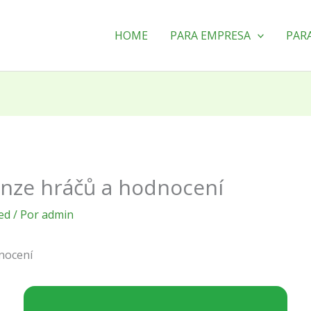
HOME
PARA EMPRESA
PAR
enze hráčů a hodnocení
ed
/ Por
admin
nocení