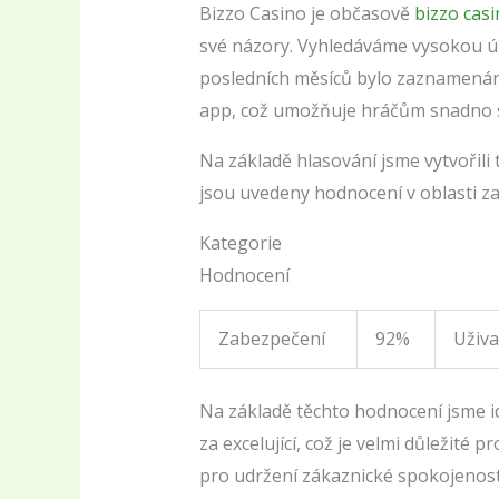
Bizzo Casino je občasově
bizzo cas
své názory. Vyhledáváme vysokou úr
posledních měsíců bylo zaznamenáno 
app, což umožňuje hráčům snadno sd
Na základě hlasování jsme vytvořili 
jsou uvedeny hodnocení v oblasti za
Kategorie
Hodnocení
Zabezpečení
92%
Uživa
Na základě těchto hodnocení jsme i
za excelující, což je velmi důležité 
pro udržení zákaznické spokojenost