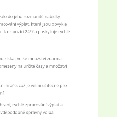
alo do jeho rozmanité nabídky
acování výplat, která jsou obvykle
 k dispozici 24/7 a poskytuje rychlé
ou získat velké množství zdarma
 omezeny na určité časy a množství
ní hráče, což je velmi užitečné pro
ní.
raní, rychlé zpracování výplat a
ravděpodobně správný volba.