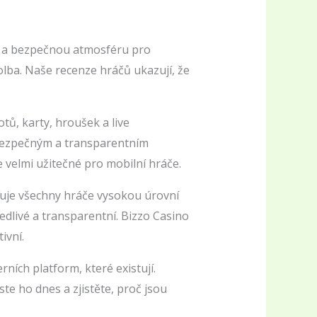
ek a bezpečnou atmosféru pro
volba. Naše recenze hráčů ukazují, že
tů, karty, hroušek a live
y bezpečným a transparentním
e velmi užitečné pro mobilní hráče.
šťuje všechny hráče vysokou úrovní
edlivé a transparentní. Bizzo Casino
ivní.
ních platform, které existují.
te ho dnes a zjistěte, proč jsou