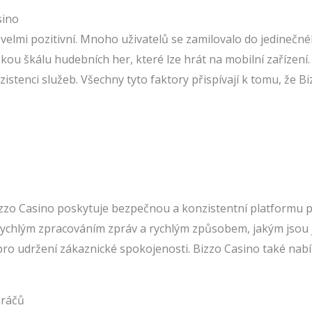
sino
 velmi pozitivní. Mnoho uživatelů se zamilovalo do jedinečn
rokou škálu hudebních her, které lze hrát na mobilní zařízen
zistenci služeb. Všechny tyto faktory přispívají k tomu, že 
Bizzo Casino poskytuje bezpečnou a konzistentní platformu 
rychlým zpracováním zpráv a rychlým způsobem, jakým jsou j
 pro udržení zákaznické spokojenosti. Bizzo Casino také nabí
hráčů