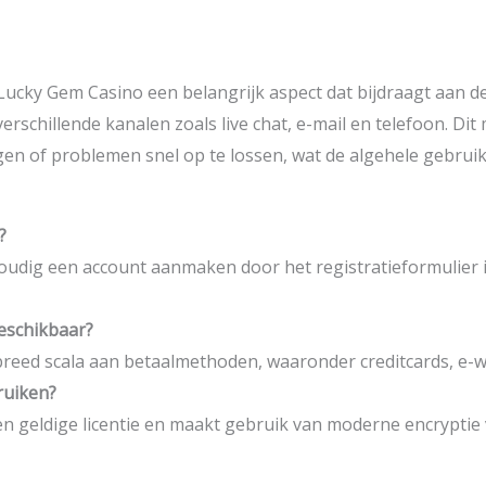
Lucky Gem Casino een belangrijk aspect dat bijdraagt aan de
erschillende kanalen zoals live chat, e-mail en telefoon. Di
n of problemen snel op te lossen, wat de algehele gebruiks
?
dig een account aanmaken door het registratieformulier in
eschikbaar?
reed scala aan betaalmethoden, waaronder creditcards, e-w
bruiken?
en geldige licentie en maakt gebruik van moderne encryptie 