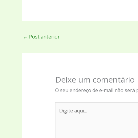
←
Post anterior
Deixe um comentário
O seu endereço de e-mail não será 
Digite
aqui...