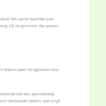
nbod. Het casino beschikt over
ng. Dit zorgt ervoor dat spelers
ers telkens weer terugkomen voor
welkomd met een aantrekkelijk
voor bestaande spelers, wat zorgt