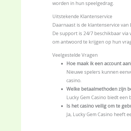
worden in hun speelgedrag.
Uitstekende Klantenservice
Daarnaast is de klantenservice van 
De support is 24/7 beschikbaar via v
om antwoord te krijgen op hun vrage
Veelgestelde Vragen
Hoe maak ik een account aan
Nieuwe spelers kunnen eenvou
casino.
Welke betaalmethoden zijn b
Lucky Gem Casino biedt een b
Is het casino veilig om te ge
Ja, Lucky Gem Casino heeft e