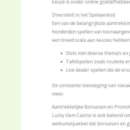
keuze is onder online gokliefhebber
Diversiteit in het Spelaanbod
Een van de belangrijkste aantrekki
honderden spellen van toonaangeven
een breed scala aan keuzes hebben
Slots met diverse thema’s en
Tafelspellen zoals roulette en
Live dealer spellen die de er
De constante toevoeging van nieuw
meer.
Aantrekkelijke Bonussen en Promot
Lucky Gem Casino is ook bekend om
welkomstpakket dat bonussen en gra