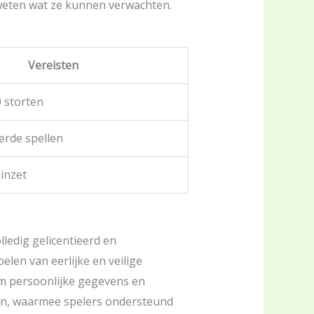
 weten wat ze kunnen verwachten.
Vereisten
 storten
erde spellen
inzet
lledig gelicentieerd en
elen van eerlijke en veilige
m persoonlijke gegevens en
aan, waarmee spelers ondersteund