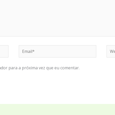
Email*
Web
dor para a próxima vez que eu comentar.