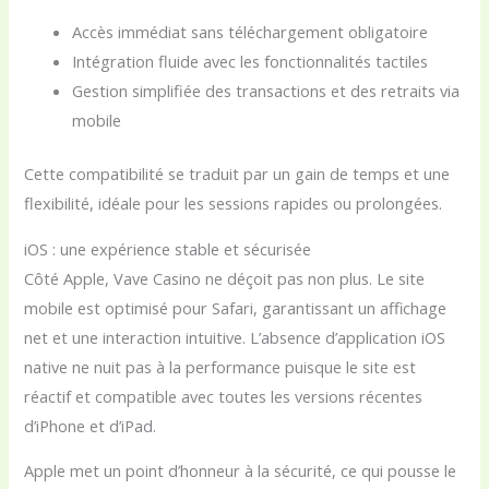
Accès immédiat sans téléchargement obligatoire
Intégration fluide avec les fonctionnalités tactiles
Gestion simplifiée des transactions et des retraits via
mobile
Cette compatibilité se traduit par un gain de temps et une
flexibilité, idéale pour les sessions rapides ou prolongées.
iOS : une expérience stable et sécurisée
Côté Apple, Vave Casino ne déçoit pas non plus. Le site
mobile est optimisé pour Safari, garantissant un affichage
net et une interaction intuitive. L’absence d’application iOS
native ne nuit pas à la performance puisque le site est
réactif et compatible avec toutes les versions récentes
d’iPhone et d’iPad.
Apple met un point d’honneur à la sécurité, ce qui pousse le