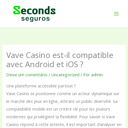
Ir
para
o
conteúdo
Vave Casino est-il compatible
avec Android et iOS ?
Deixe um comentário
/
Uncategorized
/ Por
admin
Une plateforme accessible partout ?
Vave Casino se positionne comme un acteur dynamique sur
le marché des jeux en ligne, attirant un public diversifié. Sa
compatibilité mobile est un critère clé pour les joueurs
modernes qui privilégient la flexibilité. Pour savoir si Vave
Casino répond à cette attente, il est important d’analyser en