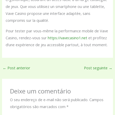
de jeux. Que vous utilisiez un smartphone ou une tablette,
Vave Casino propose une interface adaptée, sans
compromis sur la qualité.
Pour tester par vous-même la performance mobile de Vave
Casino, rendez-vous sur
https://vavecasino1.net
et profitez
d’une expérience de jeu accessible partout, à tout moment.
←
Post anterior
Post seguinte
→
Deixe um comentário
O seu endereço de e-mail não será publicado.
Campos
obrigatórios são marcados com
*