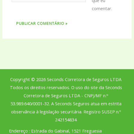
que eu
comentar.
Copyright © 2026 Seconds Corretora de Seguros LTDA
Todos os direitos reservados. O uso do site da Seconds
Corretora de Seguros LTDA - CNPJ/MF n.º
53.989.640/0001-32. A Seconds Seguros atua em estrita
observância à legislação securitária. Registro SUSEP n.º
242154834
Endereço : Estrada do Gabinal, 1521 Freguesia