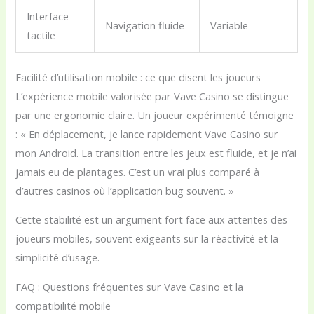
Interface
Navigation fluide
Variable
tactile
Facilité d’utilisation mobile : ce que disent les joueurs
L’expérience mobile valorisée par Vave Casino se distingue
par une ergonomie claire. Un joueur expérimenté témoigne
: « En déplacement, je lance rapidement Vave Casino sur
mon Android. La transition entre les jeux est fluide, et je n’ai
jamais eu de plantages. C’est un vrai plus comparé à
d’autres casinos où l’application bug souvent. »
Cette stabilité est un argument fort face aux attentes des
joueurs mobiles, souvent exigeants sur la réactivité et la
simplicité d’usage.
FAQ : Questions fréquentes sur Vave Casino et la
compatibilité mobile