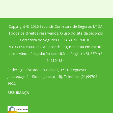
Copyright © 2026 Seconds Corretora de Seguros LTDA
Todos os direitos reservados. O uso do site da Seconds
Corretora de Seguros LTDA - CNPJ/MF n.º
53.989.640/0001-32. A Seconds Seguros atua em estrita
observância à legislação securitária. Registro SUSEP n.º
242154834
Endereço : Estrada do Gabinal, 1521 Freguesia
Jacarepaguá - Rio de Janeiro - RJ. Telefone: (21)99704-
9922
SEGURANÇA