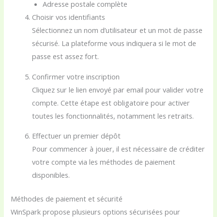
Adresse postale complète
Choisir vos identifiants
Sélectionnez un nom d’utilisateur et un mot de passe
sécurisé. La plateforme vous indiquera si le mot de
passe est assez fort.
Confirmer votre inscription
Cliquez sur le lien envoyé par email pour valider votre
compte. Cette étape est obligatoire pour activer
toutes les fonctionnalités, notamment les retraits.
Effectuer un premier dépôt
Pour commencer à jouer, il est nécessaire de créditer
votre compte via les méthodes de paiement
disponibles.
Méthodes de paiement et sécurité
WinSpark propose plusieurs options sécurisées pour