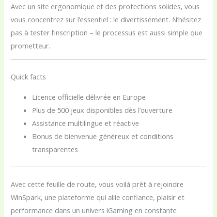
Avec un site ergonomique et des protections solides, vous
vous concentrez sur l’essentiel : le divertissement. N’hésitez
pas à tester l’inscription – le processus est aussi simple que
prometteur.
Quick facts
Licence officielle délivrée en Europe
Plus de 500 jeux disponibles dès l’ouverture
Assistance multilingue et réactive
Bonus de bienvenue généreux et conditions
transparentes
Avec cette feuille de route, vous voilà prêt à rejoindre
WinSpark, une plateforme qui allie confiance, plaisir et
performance dans un univers iGaming en constante