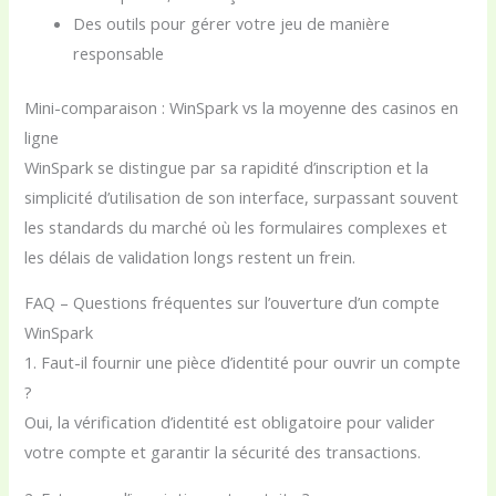
Des outils pour gérer votre jeu de manière
responsable
Mini-comparaison : WinSpark vs la moyenne des casinos en
ligne
WinSpark se distingue par sa rapidité d’inscription et la
simplicité d’utilisation de son interface, surpassant souvent
les standards du marché où les formulaires complexes et
les délais de validation longs restent un frein.
FAQ – Questions fréquentes sur l’ouverture d’un compte
WinSpark
1. Faut-il fournir une pièce d’identité pour ouvrir un compte
?
Oui, la vérification d’identité est obligatoire pour valider
votre compte et garantir la sécurité des transactions.