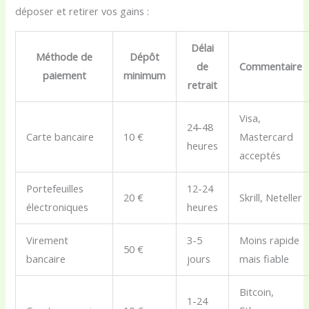
déposer et retirer vos gains :
Délai
Méthode de
Dépôt
de
Commentaire
paiement
minimum
retrait
Visa,
24-48
Carte bancaire
10 €
Mastercard
heures
acceptés
Portefeuilles
12-24
20 €
Skrill, Neteller
électroniques
heures
Virement
3-5
Moins rapide
50 €
bancaire
jours
mais fiable
Bitcoin,
1-24