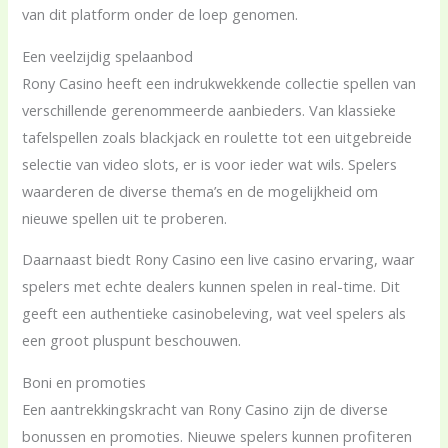
van dit platform onder de loep genomen.
Een veelzijdig spelaanbod
Rony Casino heeft een indrukwekkende collectie spellen van
verschillende gerenommeerde aanbieders. Van klassieke
tafelspellen zoals blackjack en roulette tot een uitgebreide
selectie van video slots, er is voor ieder wat wils. Spelers
waarderen de diverse thema’s en de mogelijkheid om
nieuwe spellen uit te proberen.
Daarnaast biedt Rony Casino een live casino ervaring, waar
spelers met echte dealers kunnen spelen in real-time. Dit
geeft een authentieke casinobeleving, wat veel spelers als
een groot pluspunt beschouwen.
Boni en promoties
Een aantrekkingskracht van Rony Casino zijn de diverse
bonussen en promoties. Nieuwe spelers kunnen profiteren