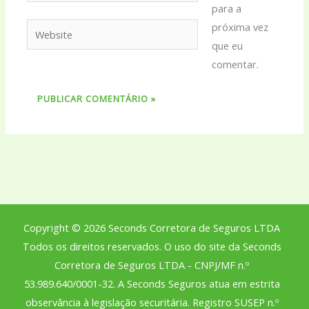
para a
próxima vez
Website
que eu
comentar.
Copyright © 2026 Seconds Corretora de Seguros LTDA
Todos os direitos reservados. O uso do site da Seconds
Corretora de Seguros LTDA - CNPJ/MF n.º
53.989.640/0001-32. A Seconds Seguros atua em estrita
observância à legislação securitária. Registro SUSEP n.º