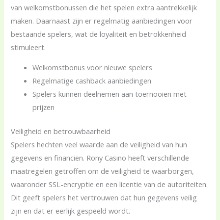
van welkomstbonussen die het spelen extra aantrekkelijk
maken. Daarnaast zijn er regelmatig aanbiedingen voor
bestaande spelers, wat de loyaliteit en betrokkenheid
stimuleert.
Welkomstbonus voor nieuwe spelers
Regelmatige cashback aanbiedingen
Spelers kunnen deelnemen aan toernooien met
prijzen
Veiligheid en betrouwbaarheid
Spelers hechten veel waarde aan de veiligheid van hun
gegevens en financiën. Rony Casino heeft verschillende
maatregelen getroffen om de veiligheid te waarborgen,
waaronder SSL-encryptie en een licentie van de autoriteiten.
Dit geeft spelers het vertrouwen dat hun gegevens veilig
zijn en dat er eerlijk gespeeld wordt.