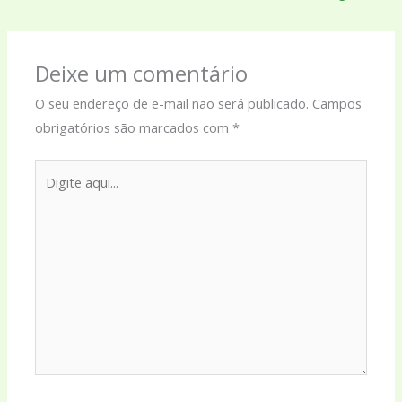
Deixe um comentário
O seu endereço de e-mail não será publicado.
Campos
obrigatórios são marcados com
*
Digite
aqui...