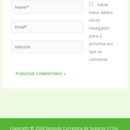
Name*
Salvar
meus dados
neste
Email*
navegador
para a
próxima vez
Website
que eu
comentar.
Copyright © 2026 Seconds Corretora de Seguros LTDA