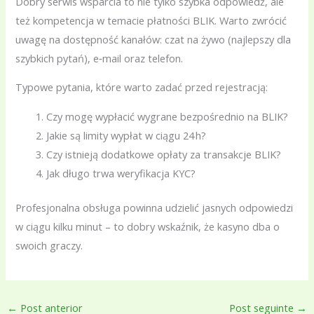
Dobry serwis wsparcia to nie tylko szybka odpowiedź, ale
też kompetencja w temacie płatności BLIK. Warto zwrócić
uwagę na dostępność kanałów: czat na żywo (najlepszy dla
szybkich pytań), e‑mail oraz telefon.
Typowe pytania, które warto zadać przed rejestracją:
Czy mogę wypłacić wygrane bezpośrednio na BLIK?
Jakie są limity wypłat w ciągu 24 h?
Czy istnieją dodatkowe opłaty za transakcje BLIK?
Jak długo trwa weryfikacja KYC?
Profesjonalna obsługa powinna udzielić jasnych odpowiedzi
w ciągu kilku minut – to dobry wskaźnik, że kasyno dba o
swoich graczy.
←
Post anterior
Post seguinte
→