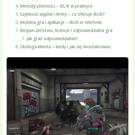
Metody płatności – BLIK w praktyce
Szybkość wypłat i limity – co oferuje BLIK?
Mobilna gra i aplikacje – BLIK w telefonie
Bezpieczeństwo, licencje i odpowiedzialna gra
Jak grać odpowiedzialnie?
Obsługa klienta – kiedy i jak się skontaktować