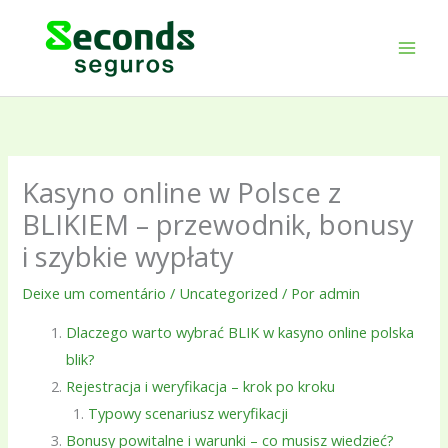
Ir
para
o
conteúdo
Kasyno online w Polsce z
BLIKIEM – przewodnik, bonusy
i szybkie wypłaty
Deixe um comentário
/
Uncategorized
/ Por
admin
Dlaczego warto wybrać BLIK w kasyno online polska
blik?
Rejestracja i weryfikacja – krok po kroku
Typowy scenariusz weryfikacji
Bonusy powitalne i warunki – co musisz wiedzieć?