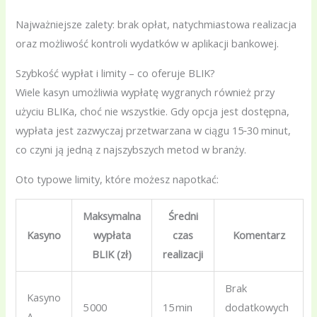
Najważniejsze zalety: brak opłat, natychmiastowa realizacja
oraz możliwość kontroli wydatków w aplikacji bankowej.
Szybkość wypłat i limity – co oferuje BLIK?
Wiele kasyn umożliwia wypłatę wygranych również przy
użyciu BLIKa, choć nie wszystkie. Gdy opcja jest dostępna,
wypłata jest zazwyczaj przetwarzana w ciągu 15‑30 minut,
co czyni ją jedną z najszybszych metod w branży.
Oto typowe limity, które możesz napotkać:
Maksymalna
Średni
Kasyno
wypłata
czas
Komentarz
BLIK (zł)
realizacji
Brak
Kasyno
5 000
15 min
dodatkowych
A