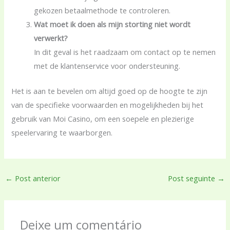
gekozen betaalmethode te controleren.
Wat moet ik doen als mijn storting niet wordt
verwerkt?
In dit geval is het raadzaam om contact op te nemen
met de klantenservice voor ondersteuning.
Het is aan te bevelen om altijd goed op de hoogte te zijn
van de specifieke voorwaarden en mogelijkheden bij het
gebruik van Moi Casino, om een soepele en plezierige
speelervaring te waarborgen.
←
Post anterior
Post seguinte
→
Deixe um comentário