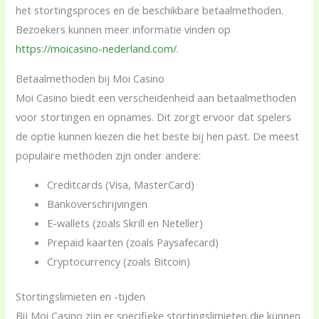
het stortingsproces en de beschikbare betaalmethoden.
Bezoekers kunnen meer informatie vinden op
https://moicasino-nederland.com/
.
Betaalmethoden bij Moi Casino
Moi Casino biedt een verscheidenheid aan betaalmethoden
voor stortingen en opnames. Dit zorgt ervoor dat spelers
de optie kunnen kiezen die het beste bij hen past. De meest
populaire methoden zijn onder andere:
Creditcards (Visa, MasterCard)
Bankoverschrijvingen
E-wallets (zoals Skrill en Neteller)
Prepaid kaarten (zoals Paysafecard)
Cryptocurrency (zoals Bitcoin)
Stortingslimieten en -tijden
Bij Moi Casino zijn er specifieke stortingslimieten die kunnen