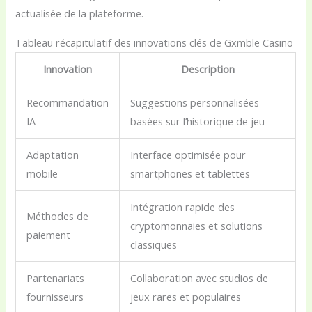
actualisée de la plateforme.
Tableau récapitulatif des innovations clés de Gxmble Casino
Innovation
Description
Recommandation
Suggestions personnalisées
IA
basées sur l’historique de jeu
Adaptation
Interface optimisée pour
mobile
smartphones et tablettes
Intégration rapide des
Méthodes de
cryptomonnaies et solutions
paiement
classiques
Partenariats
Collaboration avec studios de
fournisseurs
jeux rares et populaires