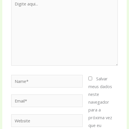
Digite
aqui...
Name*
Salvar
meus dados
neste
Email*
navegador
para a
próxima vez
Website
que eu