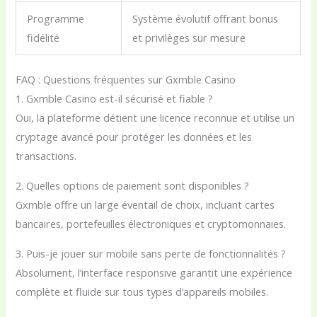
Programme
Système évolutif offrant bonus
fidélité
et privilèges sur mesure
FAQ : Questions fréquentes sur Gxmble Casino
1. Gxmble Casino est-il sécurisé et fiable ?
Oui, la plateforme détient une licence reconnue et utilise un
cryptage avancé pour protéger les données et les
transactions.
2. Quelles options de paiement sont disponibles ?
Gxmble offre un large éventail de choix, incluant cartes
bancaires, portefeuilles électroniques et cryptomonnaies.
3. Puis-je jouer sur mobile sans perte de fonctionnalités ?
Absolument, l’interface responsive garantit une expérience
complète et fluide sur tous types d’appareils mobiles.