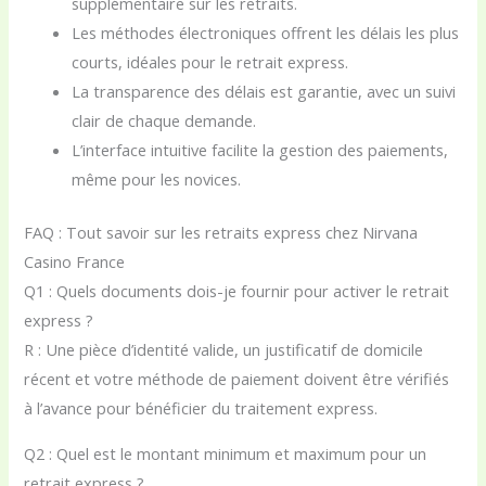
supplémentaire sur les retraits.
Les méthodes électroniques offrent les délais les plus
courts, idéales pour le retrait express.
La transparence des délais est garantie, avec un suivi
clair de chaque demande.
L’interface intuitive facilite la gestion des paiements,
même pour les novices.
FAQ : Tout savoir sur les retraits express chez Nirvana
Casino France
Q1 : Quels documents dois-je fournir pour activer le retrait
express ?
R : Une pièce d’identité valide, un justificatif de domicile
récent et votre méthode de paiement doivent être vérifiés
à l’avance pour bénéficier du traitement express.
Q2 : Quel est le montant minimum et maximum pour un
retrait express ?