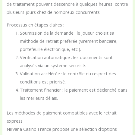
de traitement pouvant descendre à quelques heures, contre
plusieurs jours chez de nombreux concurrents.
Processus en étapes claires :
Soumission de la demande : le joueur choisit sa
méthode de retrait préférée (virement bancaire,
portefeuille électronique, etc.).
Vérification automatique : les documents sont
analysés via un système sécurisé.
Validation accélérée : le contrôle du respect des
conditions est priorisé.
Traitement financier : le paiement est déclenché dans
les meilleurs délais.
Les méthodes de paiement compatibles avec le retrait
express
Nirvana Casino France propose une sélection d’options