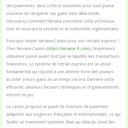
des paiements, deux critères essentiels pour tout joueur
soucieux de récupérer ses gains sans délai inutile.
Découvrez comment Nirvana concrétise cette promesse,
tout en assurant la sécurité et la conformité réglementaire.
Pourquoi choisir Nirvana Casino pour vos retraits express ?
Chez Nirvana Casino (
https://nirvana-fr.com
), l’expérience
utilisateur passe avant tout par la rapidité des transactions
financières. Le système de retrait express est un atout
fondamental qui répond à une attente forte des joueurs :
accéder à leurs gains en un temps record. Derrière cette
efficacité, plusieurs facteurs techniques et organisationnels
entrent en jeu.
Le casino propose un panel de solutions de paiement
adaptées aux exigences françaises et internationales, ce qui
facilite un traitement optimisé. Mais au-delà du choix des