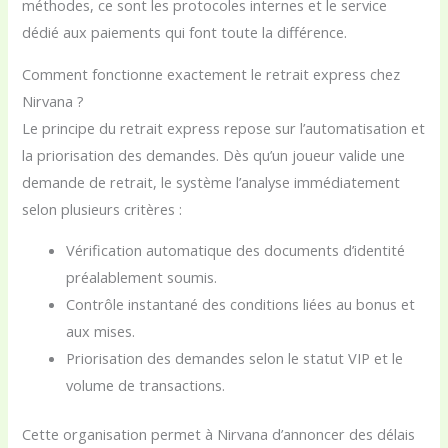
méthodes, ce sont les protocoles internes et le service
dédié aux paiements qui font toute la différence.
Comment fonctionne exactement le retrait express chez
Nirvana ?
Le principe du retrait express repose sur l’automatisation et
la priorisation des demandes. Dès qu’un joueur valide une
demande de retrait, le système l’analyse immédiatement
selon plusieurs critères :
Vérification automatique des documents d’identité
préalablement soumis.
Contrôle instantané des conditions liées au bonus et
aux mises.
Priorisation des demandes selon le statut VIP et le
volume de transactions.
Cette organisation permet à Nirvana d’annoncer des délais