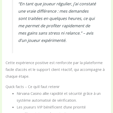
“En tant que joueur régulier, j’ai constaté
une vraie différence : mes demandes
sont traitées en quelques heures, ce qui
me permet de profiter rapidement de
mes gains sans stress ni relance.” – avis
d’un joueur expérimenté.
Cette expérience positive est renforcée par la plateforme
facile d’accès et le support client réactif, qui accompagne à
chaque étape.
Quick facts – Ce qu’il faut retenir
Nirvana Casino allie rapidité et sécurité grâce à un
système automatisé de vérification.
Les joueurs VIP bénéficient d’une priorité