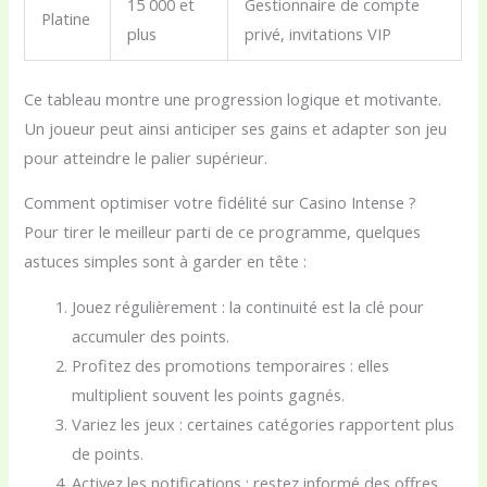
15 000 et
Gestionnaire de compte
Platine
plus
privé, invitations VIP
Ce tableau montre une progression logique et motivante.
Un joueur peut ainsi anticiper ses gains et adapter son jeu
pour atteindre le palier supérieur.
Comment optimiser votre fidélité sur Casino Intense ?
Pour tirer le meilleur parti de ce programme, quelques
astuces simples sont à garder en tête :
Jouez régulièrement : la continuité est la clé pour
accumuler des points.
Profitez des promotions temporaires : elles
multiplient souvent les points gagnés.
Variez les jeux : certaines catégories rapportent plus
de points.
Activez les notifications : restez informé des offres