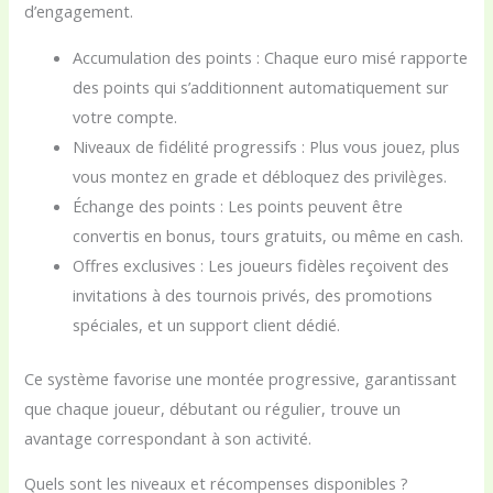
d’engagement.
Accumulation des points : Chaque euro misé rapporte
des points qui s’additionnent automatiquement sur
votre compte.
Niveaux de fidélité progressifs : Plus vous jouez, plus
vous montez en grade et débloquez des privilèges.
Échange des points : Les points peuvent être
convertis en bonus, tours gratuits, ou même en cash.
Offres exclusives : Les joueurs fidèles reçoivent des
invitations à des tournois privés, des promotions
spéciales, et un support client dédié.
Ce système favorise une montée progressive, garantissant
que chaque joueur, débutant ou régulier, trouve un
avantage correspondant à son activité.
Quels sont les niveaux et récompenses disponibles ?