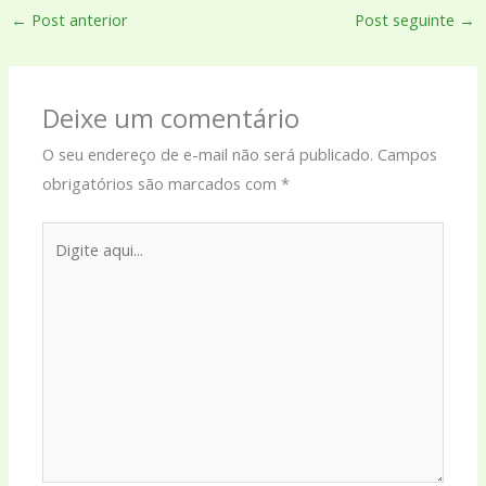
←
Post anterior
Post seguinte
→
Deixe um comentário
O seu endereço de e-mail não será publicado.
Campos
obrigatórios são marcados com
*
Digite
aqui...