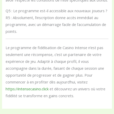
avoir respecté les conditions de mise spécifiques aux bonus.
Q5 : Le programme est-il accessible aux nouveaux joueurs ?
R5 : Absolument, l’inscription donne accès immédiat au
programme, avec un démarrage facile de l’accumulation de
points.
Le programme de fidélisation de Casino Intense n’est pas
seulement une récompense, c’est un partenaire de votre
expérience de jeu. Adapté à chaque profil, il vous
accompagne dans la durée, faisant de chaque session une
opportunité de progresser et de gagner plus. Pour
commencer à en profiter dès aujourd’hui, visitez
https://intensecasino.click
et découvrez un univers où votre
fidélité se transforme en gains concrets.