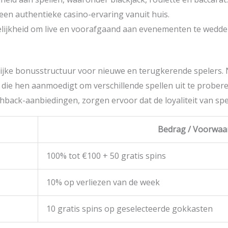
 een authentieke casino-ervaring vanuit huis.
ijkheid om live en voorafgaand aan evenementen te wedde
ijke bonusstructuur voor nieuwe en terugkerende spelers.
ie hen aanmoedigt om verschillende spellen uit te prober
shback-aanbiedingen, zorgen ervoor dat de loyaliteit van sp
Bedrag / Voorwaa
100% tot €100 + 50 gratis spins
10% op verliezen van de week
10 gratis spins op geselecteerde gokkasten