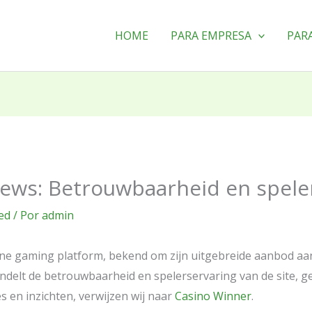
HOME
PARA EMPRESA
PAR
iews: Betrouwbaarheid en spele
ed
/ Por
admin
ine gaming platform, bekend om zijn uitgebreide aanbod aan
delt de betrouwbaarheid en spelerservaring van de site, ge
s en inzichten, verwijzen wij naar
Casino Winner
.