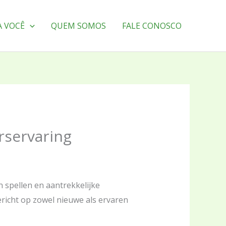
A VOCÊ
QUEM SOMOS
FALE CONOSCO
rservaring
 spellen en aantrekkelijke
richt op zowel nieuwe als ervaren