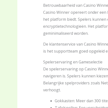
Betrouwbaarheid van Casino Winne
Casino Winner opereert onder een l
het platform biedt. Spelers kunnen
encryptietechnologieën. Het platfor
geminimaliseerd worden.
De klantenservice van Casino Winner
is het supportteam goed opgeleid e
Spelerservaring en Gameselectie
De spelerservaring op Casino Winner
navigeren is. Spelers kunnen kiezen 
Belangrijke spelproviders zoals Net
verhoogt.
Gokkasten: Meer dan 300 titel
Tafelspellen: Een verscheiden