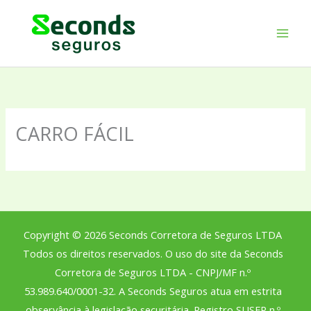
Ir
para
o
conteúdo
CARRO FÁCIL
Copyright © 2026 Seconds Corretora de Seguros LTDA
Todos os direitos reservados. O uso do site da Seconds
Corretora de Seguros LTDA - CNPJ/MF n.º
53.989.640/0001-32. A Seconds Seguros atua em estrita
observância à legislação securitária. Registro SUSEP n.º